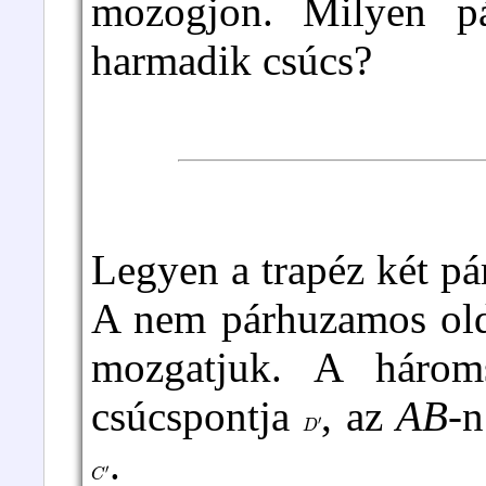
mozogjon. Milyen p
harmadik csúcs?
Legyen a trapéz két p
A nem párhuzamos ol
mozgatjuk. A háro
csúcspontja
, az
AB
-
D
′
.
C
′