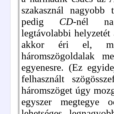
szakasznál nagyobb 
pedig
CD
-nél na
legtávolabbi helyzetét
akkor éri el, m
háromszögoldalak m
egyenesre. (Ez egyid
felhasznált szögössz
háromszöget úgy mozg
egyszer megtegye o
lehetséges legnagyo