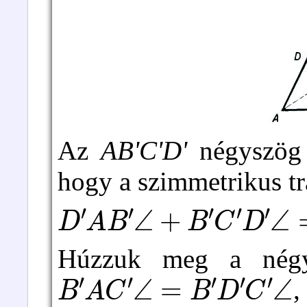
Az
AB'C'D'
négyszög 
hogy a szimmetrikus tr
D
′
A
B
′
∠
+
B
′
C
′
D
′
∠
=
Húzzuk meg a né
B
′
A
C
′
∠
=
B
′
D
′
C
′
∠
,
B
′
D
′
C
′
∠
=