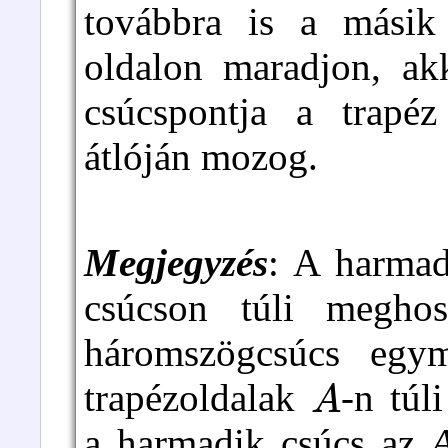
továbbra is a másik
oldalon maradjon, a
csúcspontja a trap
átlóján mozog.
Megjegyzés
: A harmad
csúcson túli meghos
háromszögcsúcs egym
A
trapézoldalak
-n túl
a harmadik csúcs az