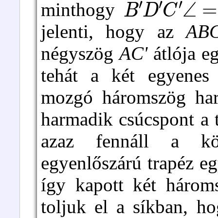
minthogy
jelenti, hogy az
AB
négyszög
AC'
átlója e
tehát a két egyene
mozgó háromszög harm
harmadik csúcspont a 
azaz fennáll a kö
egyenlőszárú trapéz eg
így kapott két három
toljuk el a síkban, h