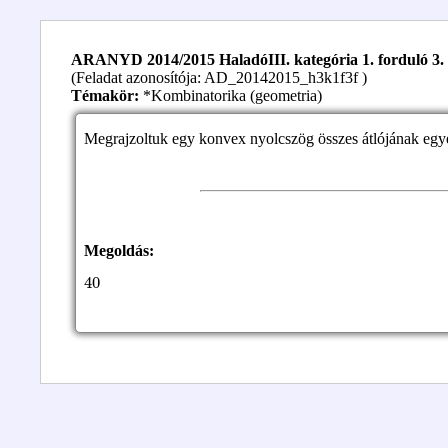
ARANYD 2014/2015 HaladóIII. kategória 1. forduló 3. 
(Feladat azonosítója: AD_20142015_h3k1f3f )
Témakör:
*Kombinatorika (geometria)
Megrajzoltuk egy konvex nyolcszög összes átlójának egye
Megoldás:
40