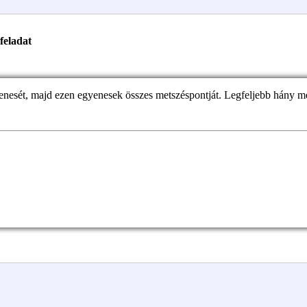
feladat
nesét, majd ezen egyenesek összes metszéspontját. Legfeljebb hány me