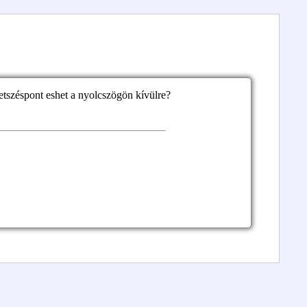
tszéspont eshet a nyolcszögön kívülre?