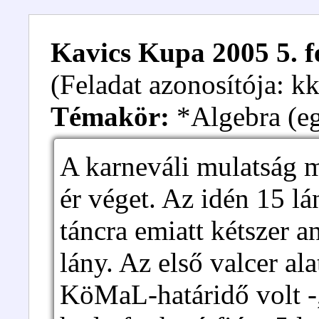
Kavics Kupa 2005 5. f
(Feladat azonosítója: 
Témakör:
*Algebra (eg
A karneváli mulatság m
ér véget. Az idén 15 lá
táncra emiatt kétszer a
lány. Az első valcer ala
KöMaL-határidő volt -