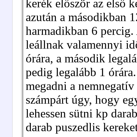
kerék először az első 
azután a másodikban 12
harmadikban 6 percig
leállnak valamennyi idô
órára, a második legal
pedig legalább 1 órára
megadni a nemnegatív e
számpárt úgy, hogy egy
lehessen sütni kp darab
darab puszedlis kereke