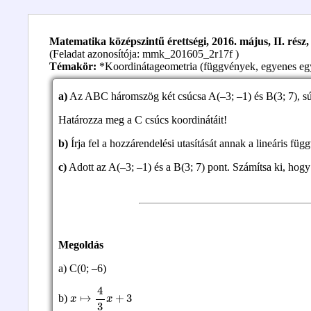
Matematika középszintű érettségi, 2016. május, II. rész, 
(Feladat azonosítója: mmk_201605_2r17f )
Témakör:
*Koordinátageometria (függvények, egyenes egyen
a)
Az ABC háromszög két csúcsa A(–3; –1) és B(3; 7), súl
Határozza meg a C csúcs koordinátáit!
b)
Írja fel a hozzárendelési utasítását annak a lineáris fü
c)
Adott az A(–3; –1) és a B(3; 7) pont. Számítsa ki, hog
Megoldás
a) C(0; –6)
x
↦
4
3
x
+
3
b)