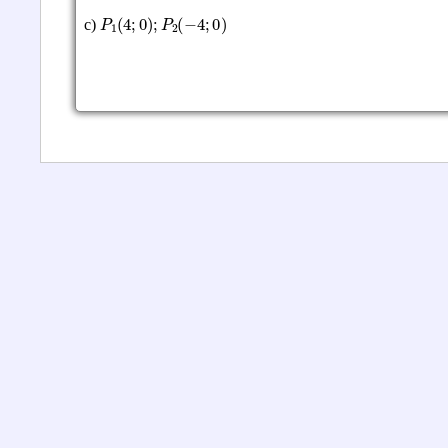
P
1
(
4
;
0
)
;
P
2
(
−
4
;
0
)
c)