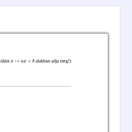
x
↦
a
x
+
b
sítást
alakban adja meg!)