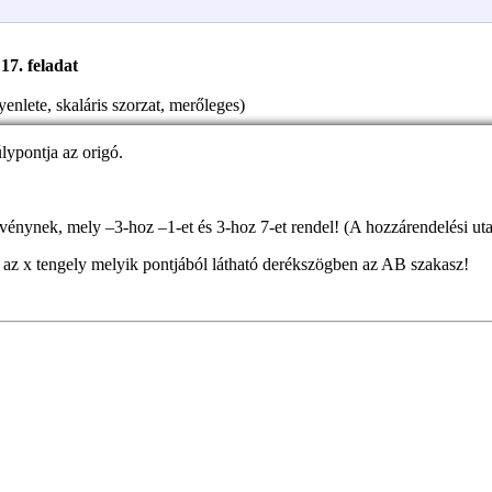
17. feladat
lete, skaláris szorzat, merőleges)
ypontja az origó.
ggvénynek, mely –3-hoz –1-et és 3-hoz 7-et rendel! (A hozzárendelési uta
y az x tengely melyik pontjából látható derékszögben az AB szakasz!