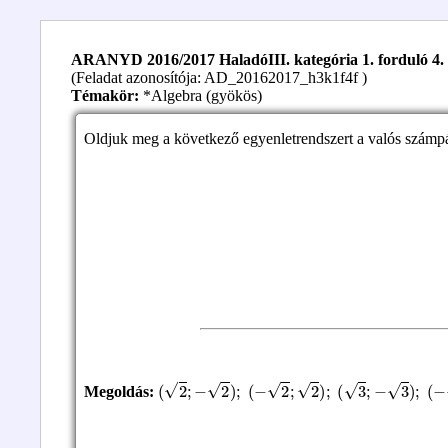
ARANYD 2016/2017 HaladóIII. kategória 1. forduló 4. 
(Feladat azonosítója: AD_20162017_h3k1f4f )
Témakör:
*Algebra (gyökös)
Oldjuk meg a következő egyenletrendszert a valós számp
(
2
;
−
2
)
;
(
−
2
;
2
)
;
(
3
;
−
3
)
;
(
−
3
;
3
)
Megoldás: