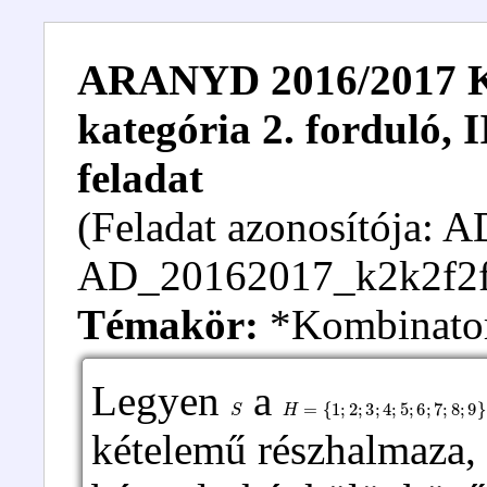
ARANYD 2016/2017 Kez
kategória 2. forduló, I
feladat
(Feladat azonosítója:
AD_20162017_k2k2f2f
Témakör:
*Kombinator
Legyen
a
S
H
=
{
1
;
2
;
3
;
4
;
5
;
6
;
7
;
8
;
9
}
kételemű részhalmaza, 