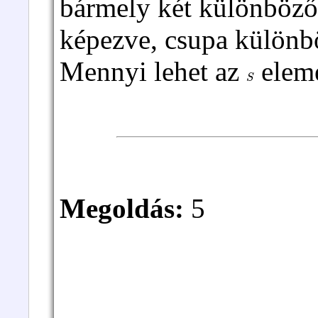
bármely két különböző
képezve, csupa különb
Mennyi lehet az
elem
S
Megoldás:
5