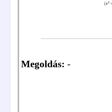
(
x
2
Megoldás:
-