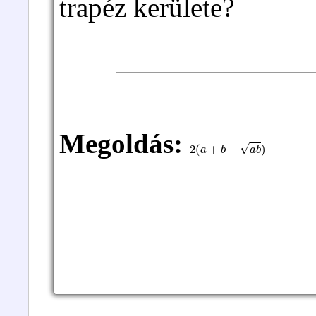
trapéz kerülete?
Megoldás:
2
(
a
+
b
+
a
b
)