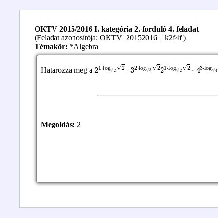
OKTV 2015/2016 I. kategória 2. forduló 4. feladat
(Feladat azonosítója: OKTV_20152016_1k2f4f )
Témakör:
*Algebra
2
⋅
2015
1
⋅
log
2014
2
2
⋅
3
⋅
2
log
⋅
log
2015
3
2
2
2
1
⋅
log
2
2
⋅
4
3
⋅
log
Határozza meg a
Megoldás:
2