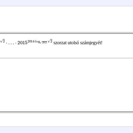
4
2
⋅
…
szorzat utolsó számjegyét!