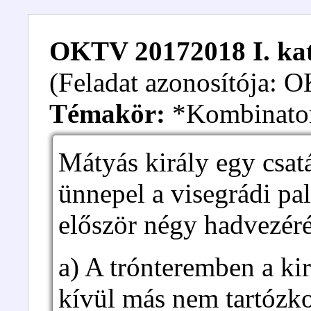
OKTV 20172018 I. kate
(Feladat azonosítója:
Témakör:
*Kombinato
Mátyás király egy csat
ünnepel a visegrádi pa
először négy hadvezéré
a) A trónteremben a ki
kívül más nem tartózk