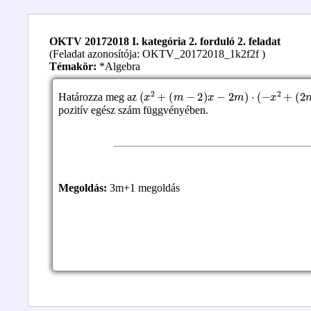
OKTV 20172018 I. kategória 2. forduló 2. feladat
(Feladat azonosítója: OKTV_20172018_1k2f2f )
Témakör:
*Algebra
(
x
2
+
(
m
−
2
)
x
−
2
m
)
⋅
(
−
x
2
+
(
2
m
+
1
)
x
−
Határozza meg az
pozitív egész szám függvényében.
Megoldás:
3m+1 megoldás