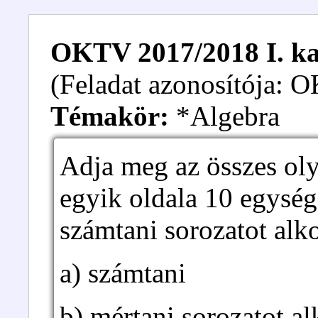
OKTV 2017/2018 I. kat
(Feladat azonosítója:
Témakör:
*Algebra
Adja meg az összes ol
egyik oldala 10 egység
számtani sorozatot alko
a) számtani
b) mértani sorozatot al