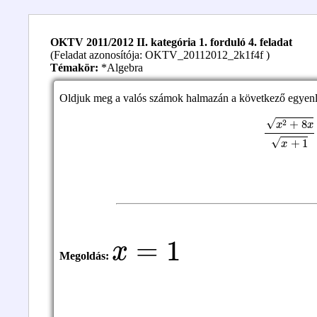
OKTV 2011/2012 II. kategória 1. forduló 4. feladat
(Feladat azonosítója: OKTV_20112012_2k1f4f )
Témakör:
*Algebra
Oldjuk meg a valós számok halmazán a következő egyenl
x
2
+
8
x
x
+
1
x
=
1
Megoldás: