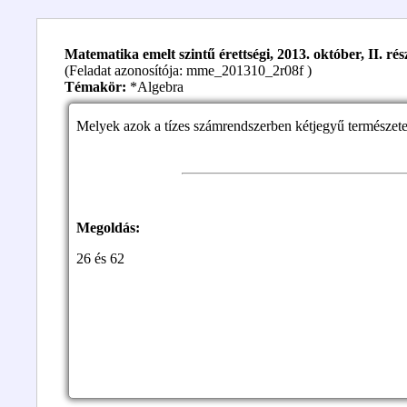
Matematika emelt szintű érettségi, 2013. október, II. rész
(Feladat azonosítója: mme_201310_2r08f )
Témakör:
*Algebra
Melyek azok a tízes számrendszerben kétjegyű természe
Megoldás:
26 és 62