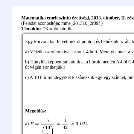
Matematika emelt szintű érettségi, 2013. október, II. rész
(Feladat azonosítója: mme_201310_2r09f )
Témakör:
*Kombinatorika
Egy körvonalon felvettünk öt pontot, és behúztuk az általu
a) Véletlenszerűen kiválasztunk 4 húrt. Mennyi annak a 
b) Hányféleképpen juthatunk el a húrok mentén A-ból C-b
út végén érinthetjük.)
c) A 10 húr mindegyikét kiszínezzük egy-egy színnel, pi
Megoldás:
P
=
5
(
10
4
)
=
1
42
≈
0
,
024
a)