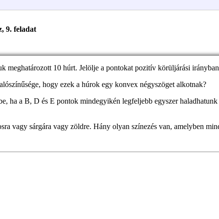
, 9. feladat
k meghatározott 10 húrt. Jelölje a pontokat pozitív körüljárási irányba
valószínűsége, hogy ezek a húrok egy konvex négyszöget alkotnak?
e, ha a B, D és E pontok mindegyikén legfeljebb egyszer haladhatunk á
rosra vagy sárgára vagy zöldre. Hány olyan színezés van, amelyben min