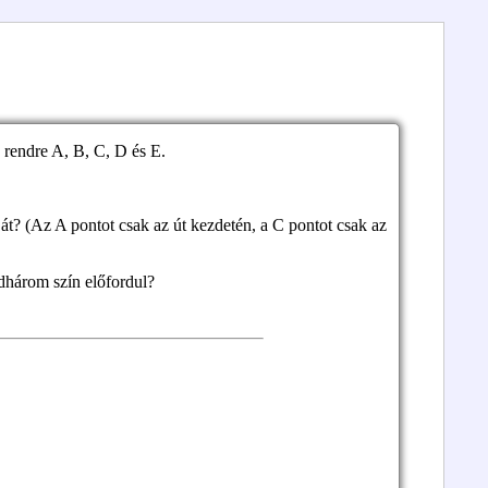
n rendre A, B, C, D és E.
t? (Az A pontot csak az út kezdetén, a C pontot csak az
dhárom szín előfordul?