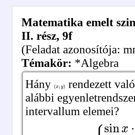
Matematika emelt szint
II. rész, 9f
(Feladat azonosítója: 
Témakör:
*Algebra
Hány
rendezett val
(
x
;
y
)
alábbi egyenletrendsze
intervallum elemei?