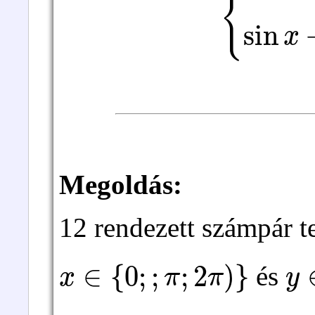
{
sin
x
⋅
c
Megoldás:
12 rendezett számpár t
x
∈
{
0
;
;
π
;
2
π
)
}
y
és