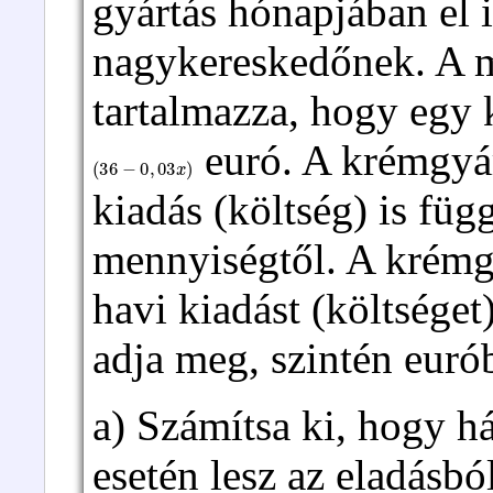
gyártás hónapjában el 
nagykereskedőnek. A m
tartalmazza, hogy egy 
euró. A krémgyár
(
36
−
0
,
03
x
)
kiadás (költség) is füg
mennyiségtől. A krémg
havi kiadást (költséget
adja meg, szintén euró
a) Számítsa ki, hogy 
esetén lesz az eladásbó