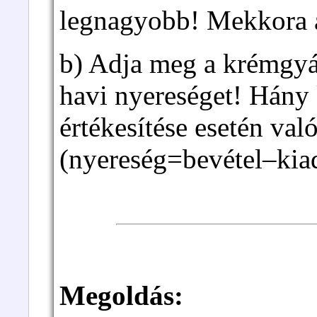
legnagyobb! Mekkora a
b) Adja meg a krémgyá
havi nyereséget! Hán
értékesítése esetén val
(nyereség=bevétel–kia
Megoldás: