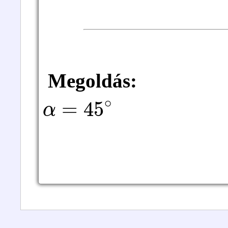
Megoldás:
α
=
45
∘