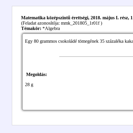
Matematika középszintű érettségi, 2018. május I. rész, 1
(Feladat azonosítója: mmk_201805_1r01f )
Témakör:
*Algebra
Egy 80 grammos csokoládé tömegének 35 százaléka kak
Megoldás:
28 g