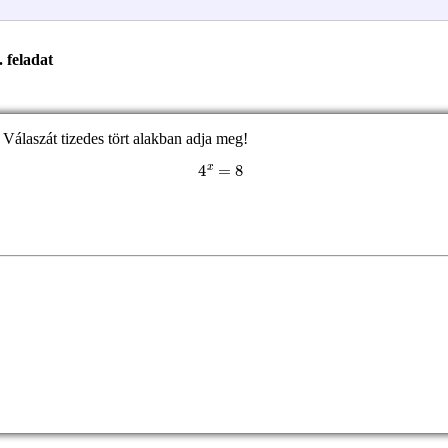
. feladat
Válaszát tizedes tört alakban adja meg!
4
x
=
8