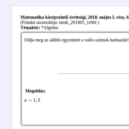
Matematika középszintű érettségi, 2018. május I. rész, 6
(Feladat azonosítója: mmk_201805_1r06f )
Témakör:
*Algebra
Oldja meg az alábbi egyenletet a valós számok halmazán! 
Megoldás:
x
=
1
,
5