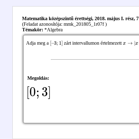
Matematika középszintű érettségi, 2018. május I. rész, 7
(Feladat azonosítója: mmk_201805_1r07f )
Témakör:
*Algebra
[
3
–
;
1
]
x
→
|
x
|
Adja meg a
zárt intervallumon értelmezett
Megoldás:
[
0
;
3
]