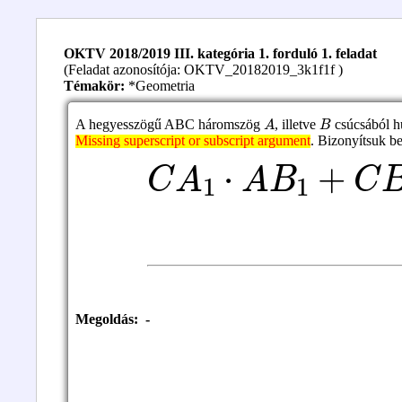
OKTV 2018/2019 III. kategória 1. forduló 1. feladat
(Feladat azonosítója: OKTV_20182019_3k1f1f )
Témakör:
*Geometria
A
B
A hegyesszögű ABC háromszög
, illetve
csúcsából h
Missing superscript or subscript argument
. Bizonyítsuk b
C
A
1
⋅
A
B
1
+
C
B
1
⋅
Missing superscript or subscript argument
Megoldás: -