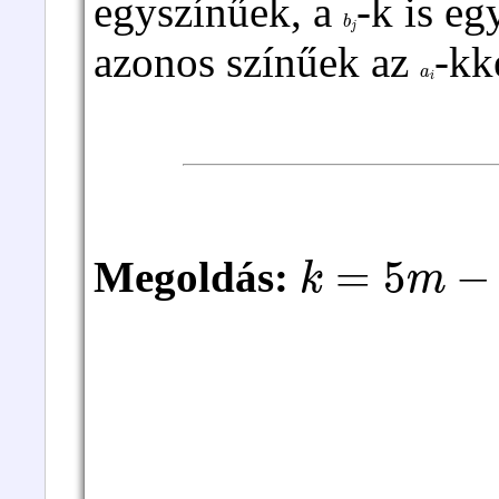
egyszínűek, a
-k is eg
b
j
azonos színűek az
-kk
a
i
k
=
5
m
−
3
Megoldás: