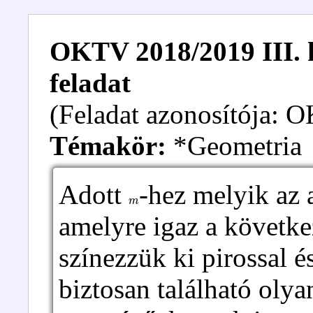
OKTV 2018/2019 III. k
feladat
(Feladat azonosítója:
Témakör:
*Geometria
Adott
-hez melyik az 
m
amelyre igaz a követke
színezzük ki pirossal é
biztosan található oly