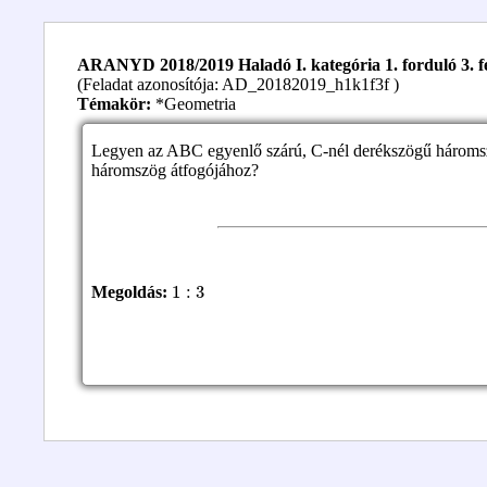
ARANYD 2018/2019 Haladó I. kategória 1. forduló 3. f
(Feladat azonosítója: AD_20182019_h1k1f3f )
Témakör:
*Geometria
Legyen az ABC egyenlő szárú, C-nél derékszögű háromsz
háromszög átfogójához?
1
:
3
Megoldás: