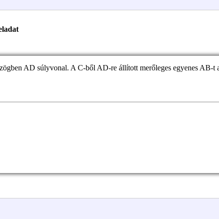
eladat
ögben AD súlyvonal. A C-ből AD-re állított merőleges egyenes AB-t a