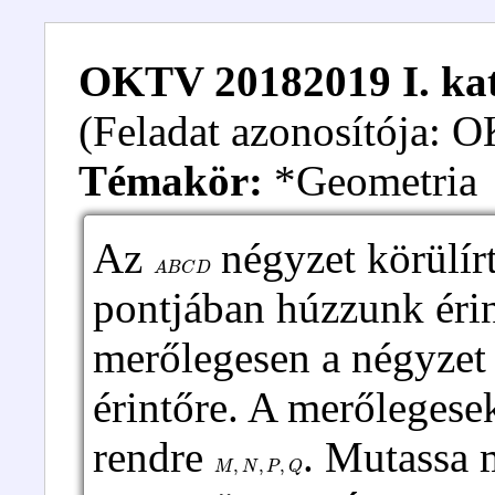
OKTV 20182019 I. kate
(Feladat azonosítója:
Témakör:
*Geometria
Az
négyzet körülírt
A
B
C
D
pontjában húzzunk érin
merőlegesen a négyze
érintőre. A merőlegese
rendre
. Mutassa 
M
,
N
,
P
,
Q