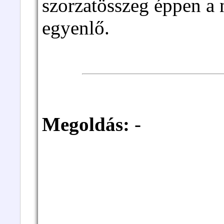
szorzatösszeg éppen a n
egyenlő.
Megoldás:
-