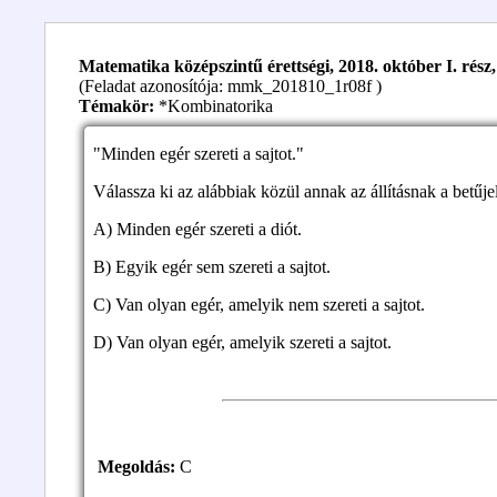
Matematika középszintű érettségi, 2018. október I. rész, 
(Feladat azonosítója: mmk_201810_1r08f )
Témakör:
*Kombinatorika
"Minden egér szereti a sajtot."
Válassza ki az alábbiak közül annak az állításnak a betűjel
A) Minden egér szereti a diót.
B) Egyik egér sem szereti a sajtot.
C) Van olyan egér, amelyik nem szereti a sajtot.
D) Van olyan egér, amelyik szereti a sajtot.
Megoldás:
C