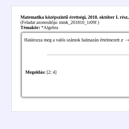
Matematika középszintű érettségi, 2018. október I. rész, 
(Feladat azonosítója: mmk_201810_1r09f )
Témakör:
*Algebra
x
→
Határozza meg a valós számok halmazán értelmezett
Megoldás:
[2; 4]