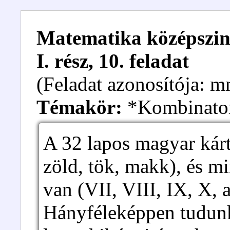
Matematika középszint
I. rész, 10. feladat
(Feladat azonosítója:
Témakör:
*Kombinato
A 32 lapos magyar kárt
zöld, tök, makk), és m
van (VII, VIII, IX, X, al
Hányféleképpen tudunk