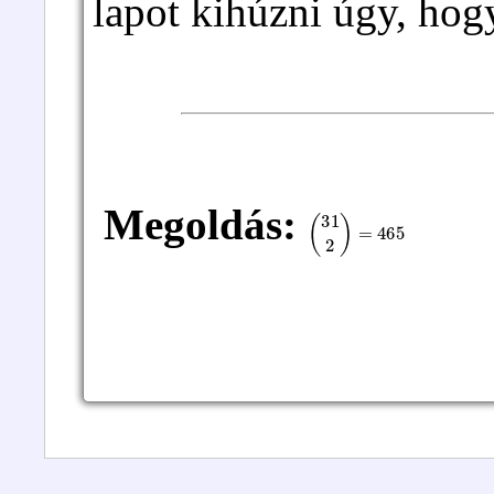
lapot kihúzni úgy, hog
Megoldás:
(
31
2
)
=
465