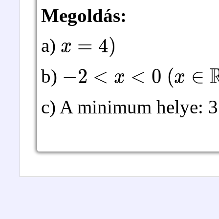
Megoldás:
x
=
4
)
a)
−
2
<
x
<
0
(
x
∈
R
)
b)
c) A minimum helye: 3