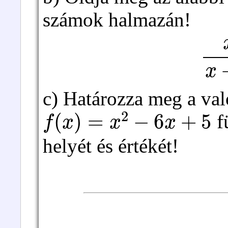
számok halmazán!
x
x
c) Határozza meg a va
f
(
x
)
=
x
2
−
6
x
+
5
f
helyét és értékét!