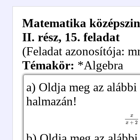
Matematika középszint
II. rész, 15. feladat
(Feladat azonosítója:
Témakör:
*Algebra
a) Oldja meg az alábbi
halmazán!
x
x
+
2
=
b) Oldja meg az alábbi