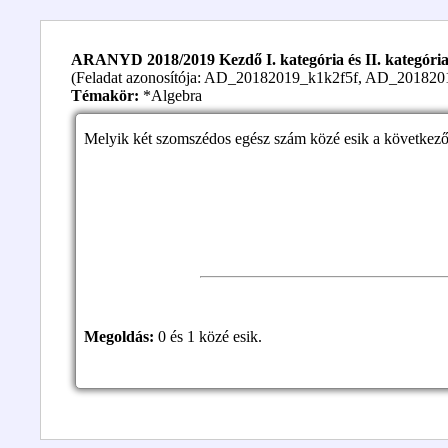
ARANYD 2018/2019 Kezdő I. kategória és II. kategória 2.
(Feladat azonosítója: AD_20182019_k1k2f5f, AD_20182
Témakör:
*Algebra
Melyik két szomszédos egész szám közé esik a következő 
Megoldás:
0 és 1 közé esik.