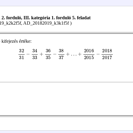
 forduló, III. kategória 1. forduló 5. feladat
019_k2k2f5f, AD_20182019_k3k1f5f )
kifejezés értéke:
32
31
+
2016
−
34
33
2015
+
36
−
35
2018
−
38
2017
37
+
…