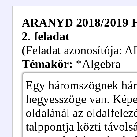
ARANYD 2018/2019 Hal
2. feladat
(Feladat azonosítója:
Témakör:
*Algebra
Egy háromszögnek há
hegyesszöge van. Kép
oldalánál az oldalfele
talppontja közti távols