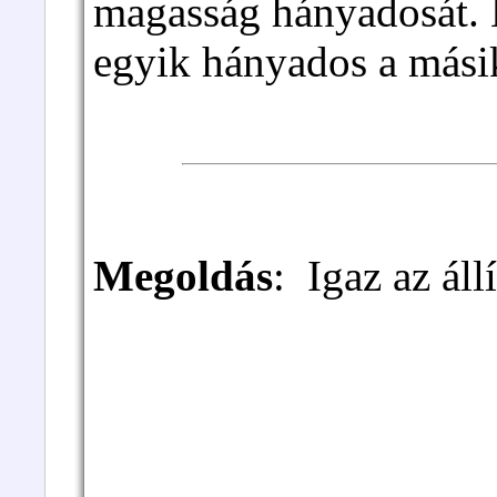
magasság hányadosát. 
egyik hányados a mási
Megoldás
: Igaz az állí