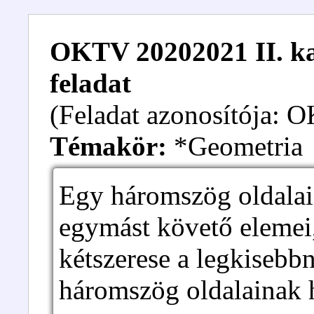
OKTV 20202021 II. kat
feladat
(Feladat azonosítója:
Témakör:
*Geometria
Egy háromszög oldalai
egymást követő elemei
kétszerese a legkisebb
háromszög oldalainak h