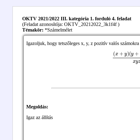
OKTV 2021/2022 III. kategória 1. forduló 4. feladat
(Feladat azonosítója: OKTV_20212022_3k1f4f )
Témakör:
*Számelmélet
Igazoljuk, hogy tetszőleges x, y, z pozitív valós számokra
(
x
+
y
)
(
y
+
z
)
(
Megoldás:
Igaz az állítás