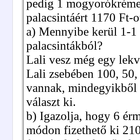
pedig 1 mogyorókrémes,
palacsintáért 1170 Ft-ot
a) Mennyibe kerül 1-1 
palacsintákból?
Lali vesz még egy lekvá
Lali zsebében 100, 50,
vannak, mindegyikből 
választ ki.
b) Igazolja, hogy 6 é
módon fizethető ki 210