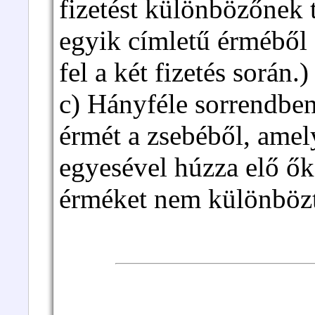
fizetést különbözőnek 
egyik címletű érméből 
fel a két fizetés során.)
c) Hányféle sorrendben
érmét a zsebéből, amel
egyesével húzza elő ők
érméket nem különbözt