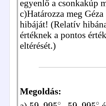
egyenlő a csonkakúp m
c)Határozza meg Géza k
hibáját! (Relatív hibá
értéknek a pontos érté
eltérését.)
Megoldás:
59
,
995
∘
,
59
,
995
∘
a)
é