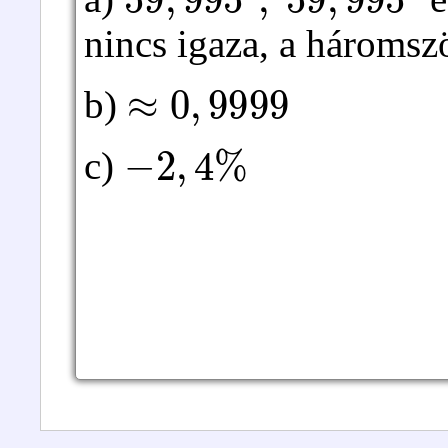
nincs igaza, a háromsz
≈
0
,
9999
b)
−
2
,
4
%
c)