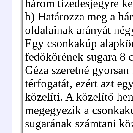
három tizedesjegyre ke
b) Határozza meg a h
oldalainak arányát nég
Egy csonkakúp alapkör
fedőkörének sugara 8 c
Géza szeretné gyorsan
térfogatát, ezért azt eg
közelíti. A közelítő h
megegyezik a csonkakú
sugarának számtani kö