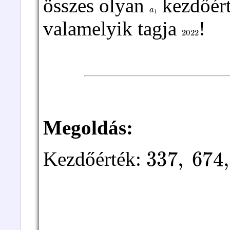
összes olyan
kezdőért
a
1
valamelyik tagja
!
2022
Megoldás:
337
,
674
,
Kezdőérték: