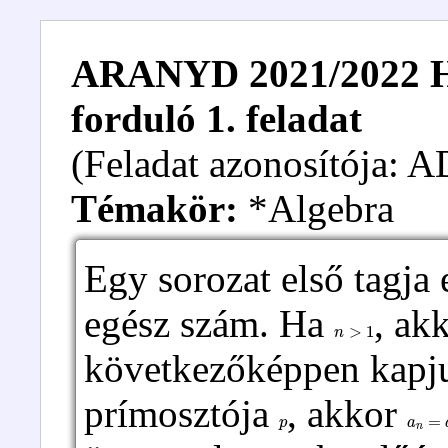
ARANYD 2021/2022 Hal
forduló 1. feladat
(Feladat azonosítója:
Témakör:
*Algebra
Egy sorozat első tagja
egész szám. Ha
, ak
n
>
1
következőképpen kapj
prímosztója
, akkor
p
a
n
=
a