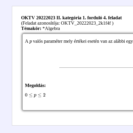
OKTV 20222023 II. kategória 1. forduló 4. feladat
(Feladat azonosítója: OKTV_20222023_2k1f4f )
Témakör:
*Algebra
p
A
valós paraméter mely értékei esetén van az alábbi eg
Megoldás:
0
≤
p
≤
2