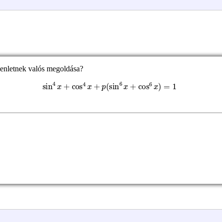
yenletnek valós megoldása?
sin
4
x
+
cos
4
x
+
p
(
sin
6
x
+
cos
6
x
)
=
1