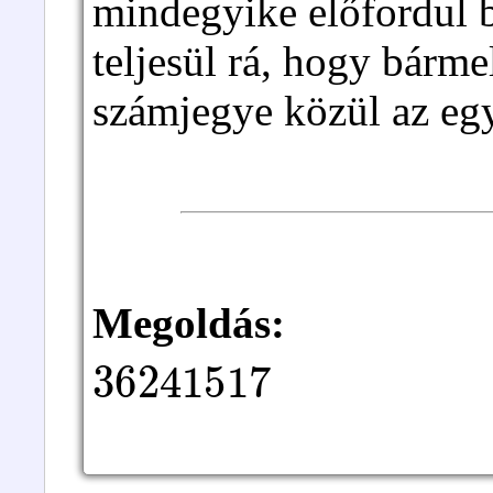
mindegyike előfordul b
teljesül rá, hogy bárm
számjegye közül az eg
Megoldás:
36241517