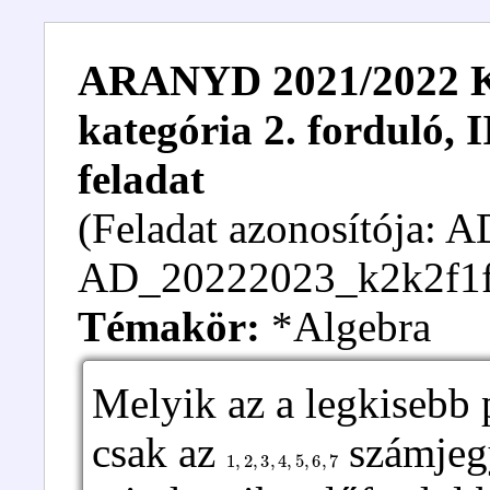
ARANYD 2021/2022 Kez
kategória 2. forduló, I
feladat
(Feladat azonosítója:
AD_20222023_k2k2f1f
Témakör:
*Algebra
Melyik az a legkisebb 
csak az
számjegy
1
,
2
,
3
,
4
,
5
,
6
,
7