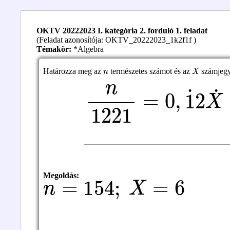
OKTV 20222023 I. kategória 2. forduló 1. feladat
(Feladat azonosítója: OKTV_20222023_1k2f1f )
Témakör:
*Algebra
n
X
Határozza meg az
természetes számot és az
számjegye
n
1221
=
0
,
1
˙
2
X
˙
n
=
154
;
X
=
6
Megoldás: