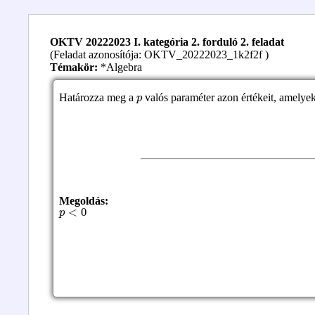
OKTV 20222023 I. kategória 2. forduló 2. feladat
(Feladat azonosítója: OKTV_20222023_1k2f2f )
Témakör:
*Algebra
p
Határozza meg a
valós paraméter azon értékeit, amelye
Megoldás:
p
<
0