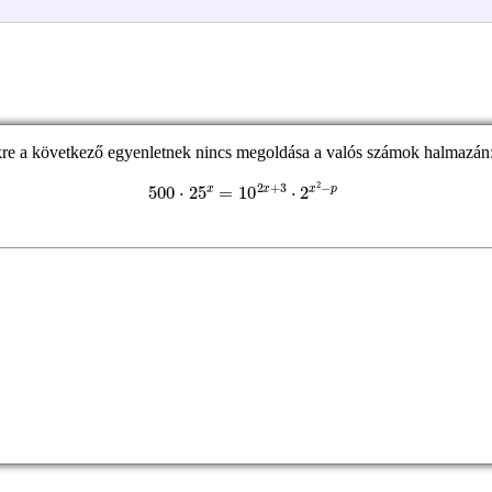
kre a következő egyenletnek nincs megoldása a valós számok halmazán
500
⋅
25
x
=
10
2
x
+
3
⋅
2
x
2
−
p