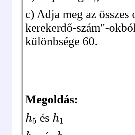
c) Adja meg az összes 
kerekerdő-szám"-okból
különbsége 60.
Megoldás:
h
5
h
1
és
h
11
h
10