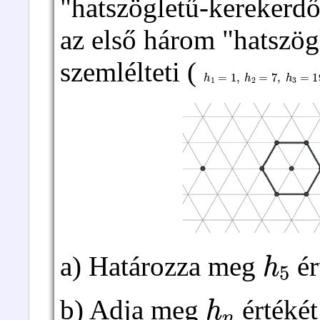
"hatszögletű-kerekerdő
az első három "hatszög
szemlélteti (
h
1
=
1
,
h
2
=
7
,
h
3
=
19
h
5
a) Határozza meg
ér
h
n
b) Adja meg
értékét