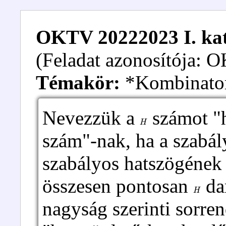
OKTV 20222023 I. kate
(Feladat azonosítója:
Témakör:
*Kombinato
Nevezzük a
számot "h
H
szám"-nak, ha a szabá
szabályos hatszögének 
összesen pontosan
dar
H
nagyság szerinti sorre