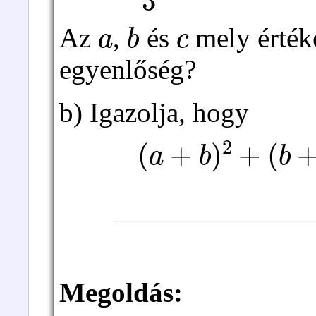
a
b
c
Az
,
és
mely értéke
egyenlőség?
b) Igazolja, hogy
(
a
+
b
)
2
+
(
b
+
c
)
2
Megoldás: