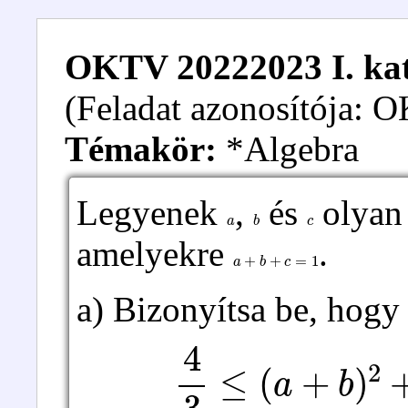
OKTV 20222023 I. kate
(Feladat azonosítója:
Témakör:
*Algebra
Legyenek
,
és
olyan 
a
b
c
amelyekre
.
a
+
b
+
c
=
1
a) Bizonyítsa be, hogy
4
3
≤
(
a
+
b
)
2
+
(
b