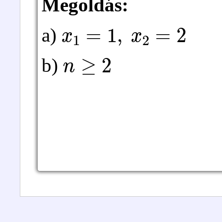
Megoldás:
x
1
=
1
,
x
2
=
2
a)
n
≥
2
b)