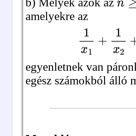
b) Melyek azok az
amelyekre az
1
x
1
+
1
x
2
+
egyenletnek van páron
egész számokból álló 