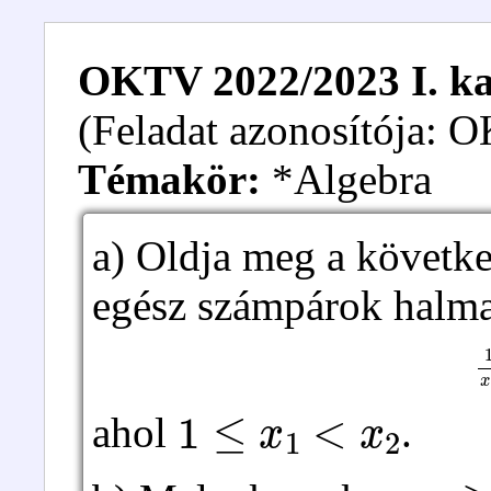
OKTV 2022/2023 I. kat
(Feladat azonosítója:
Témakör:
*Algebra
a) Oldja meg a követke
egész számpárok halm
1
1
≤
x
1
<
x
2
ahol
.
n
≥