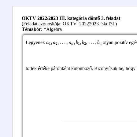
OKTV 2022/2023 III. kategória döntő 3. feladat
(Feladat azonosítója: OKTV_20222023_3kdf3f )
Témakör:
*Algebra
a
1
,
a
2
,
…
,
a
n
,
b
1
,
b
2
,
…
,
b
n
Legyenek
olyan pozitív egé
törtek értéke páronként különböző. Bizonyítsuk be, hogy