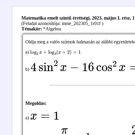
Matematika emelt szintű érettségi, 2023. május I. rész, 1
(Feladat azonosítója: mme_202305_1r01f )
Témakör:
*Algebra
Oldja meg a valós számok halmazán az alábbi egyenletek
log
3
x
+
log
3
(
x
+
2
)
=
1
a)
4
sin
2
x
−
16
cos
2
x
=
−
1
b)
Megoldás:
x
=
1
a)
x
1
=
π
3
+
k
π
x
2
=
2
π