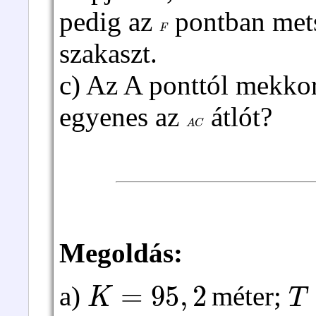
pedig az
pontban met
F
szakaszt.
c) Az A ponttól mekkor
egyenes az
átlót?
A
C
Megoldás:
K
=
95
,
2
T
a)
méter;