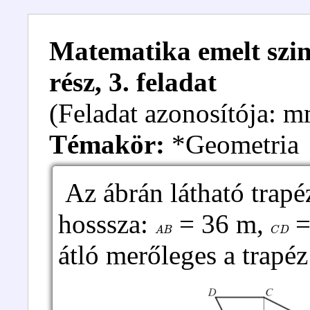
Matematika emelt szint
rész, 3. feladat
(Feladat azonosítója: 
Témakör:
*Geometria
Az ábrán látható trapéz
hosssza:
= 36 m,
=
A
B
C
D
átló merőleges a trapéz 