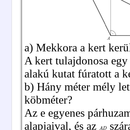
a) Mekkora a kert kerül
A kert tulajdonosa egy
alakú kutat fúratott a k
b) Hány méter mély lett
köbméter?
Az e egyenes párhuzam
alapjaival, és az
szár
A
D