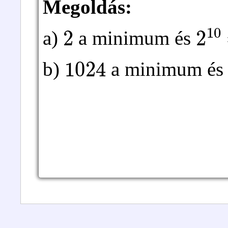
Megoldás:
2
2
1
a)
a minimum és
1024
b)
a minimum é