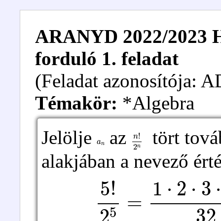
ARANYD 2022/2023 Hal
forduló 1. feladat
(Feladat azonosítója:
Témakör:
*Algebra
Jelölje
az
tört tová
a
n
n
!
2
n
alakjában a nevező ért
5
!
2
5
=
1
⋅
2
⋅
3
⋅
4
⋅