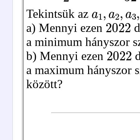
a
1
,
a
2
,
a
3
,
Tekintsük az
2022
a) Mennyi ezen
d
a minimum hányszor s
2022
b) Mennyi ezen
d
a maximum hányszor s
között?