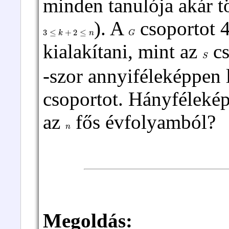
minden tanulója akár tö
). A
csoportot 4
3
≤
k
+
2
≤
n
G
kialakítani, mint az
cs
S
-szor annyiféleképpen l
csoportot. Hányfélekép
az
fős évfolyamból?
n
Megoldás:
2024