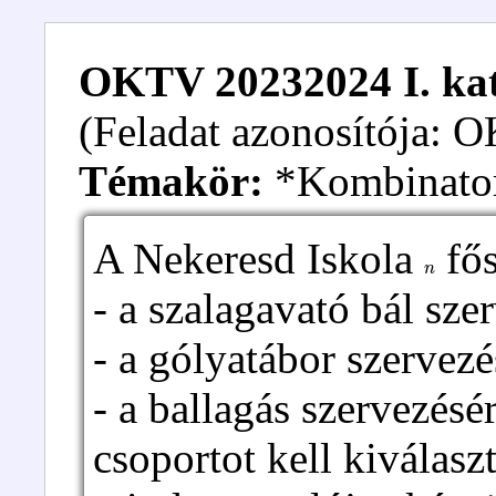
OKTV 20232024 I. kate
(Feladat azonosítója:
Témakör:
*Kombinato
A Nekeresd Iskola
fős
n
- a szalagavató bál sze
- a gólyatábor szervez
- a ballagás szervezésé
csoportot kell kiválas