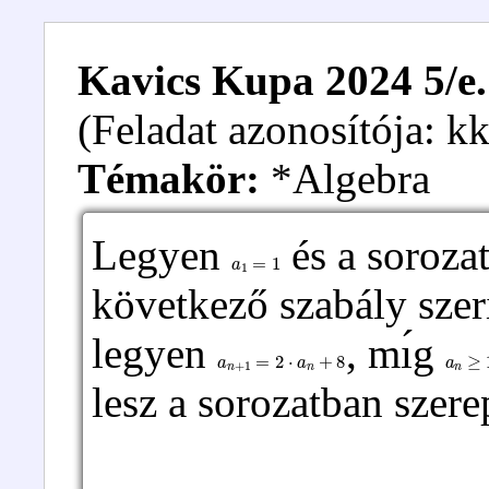
Kavics Kupa 2024 5/e.
(Feladat azonosítója: 
Témakör:
*Algebra
Legyen
és a sorozat
a
1
=
1
következő szabály szer
legyen
, mı́g
a
n
+
1
=
2
⋅
a
n
+
8
a
n
≥
1
lesz a sorozatban szer